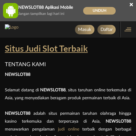
×
NEWSLOT88 Aplikasi Mobile
UNDUH
Jangan tampilkan lagi hari ini
Masuk
Daftar
Situs Judi Slot Terbaik
TENTANG KAMI
NEWSLOT88
Selamat datang di
NEWSLOT88
, situs taruhan online terkemuka di
Asia, yang menyediakan beragam produk permainan terbaik di Asia.
NEWSLOT88
adalah situs permainan taruhan olahraga hingga
kasino terkemuka dan terpercaya di Asia,
NEWSLOT88
menawarkan pengalaman
judi online
terbaik dengan berbagai