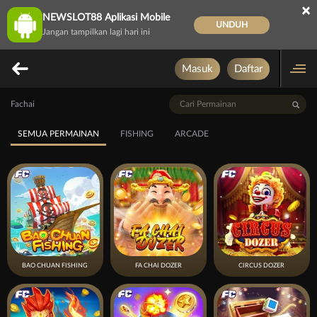
×
NEWSLOT88 Aplikasi Mobile
UNDUH
Jangan tampilkan lagi hari ini
Masuk
Daftar
Fachai
SEMUA PERMAINAN
FISHING
ARCADE
BAO CHUAN FISHING
FA CHAI DOZER
CIRCUS DOZER