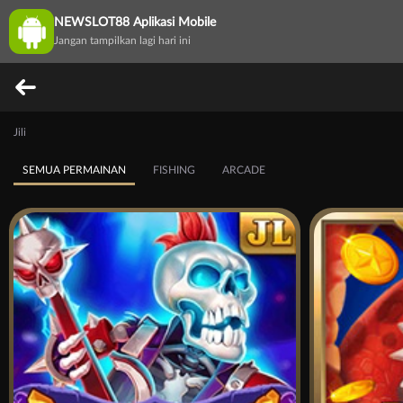
NEWSLOT88 Aplikasi Mobile
Jangan tampilkan lagi hari ini
Jili
SEMUA PERMAINAN
FISHING
ARCADE