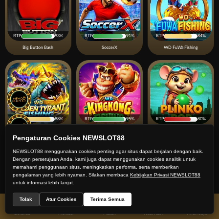
RTP
93%
RTP
91%
RTP
84%
Big Button Bash
SoccerX
WD FuWa Fishing
RTP
88%
RTP
95%
RTP
80%
Golden Tyrant Fishing
WD King Kong Fishing
Plinko Pop
Pengaturan Cookies NEWSLOT88
NEWSLOT88 menggunakan cookies penting agar situs dapat berjalan dengan baik.
Dengan persetujuan Anda, kami juga dapat menggunakan cookies analitik untuk
memahami penggunaan situs, meningkatkan performa, serta memberikan
pengalaman yang lebih nyaman. Silakan membaca
Kebijakan Privasi NEWSLOT88
untuk informasi lebih lanjut.
Tolak
Atur Cookies
Terima Semua
RTP
86%
RTP
95%
RTP
98%
Beranda
Promosi
Masuk
Hub. Kami
Akun Saya
WD Nezha Fishing Legend
StrikerX
Soccer Striker