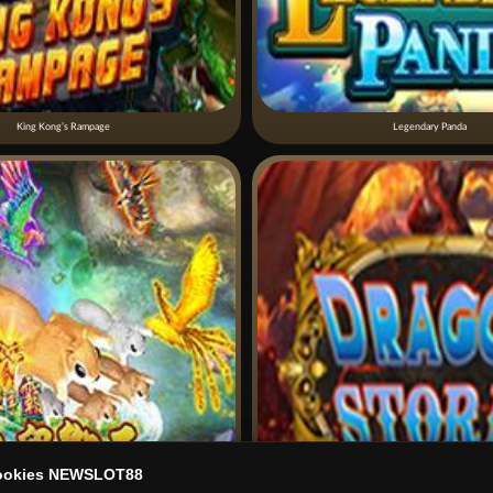
King Kong’s Rampage
Legendary Panda
ookies NEWSLOT88