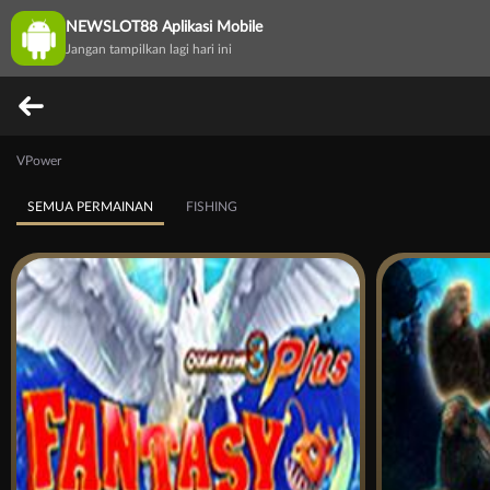
NEWSLOT88 Aplikasi Mobile
Jangan tampilkan lagi hari ini
VPower
SEMUA PERMAINAN
FISHING