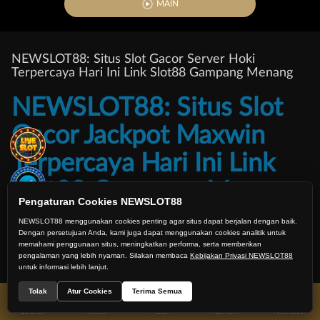
MAIN
NEWSLOT88: Situs Slot Gacor Server Hoki
Terpercaya Hari Ini Link Slot88 Gampang Menang
NEWSLOT88: Situs Slot
Gacor Jackpot Maxwin
Terpercaya Hari Ini Link
Slot88 Gampang Menang
Pengaturan Cookies NEWSLOT88
Selamat datang di
NEWSLOT88
rekomendasi situs slot gacor gampang menang
NEWSLOT88 menggunakan cookies penting agar situs dapat berjalan dengan baik.
hari ini dengan kualitas pelayanan terbaik yang menyediakan link new slot88
Dengan persetujuan Anda, kami juga dapat menggunakan cookies analitik untuk
terpanas 2026. Newslot88 dikenal sebagai situs slot gacor anti kalah yang
memahami penggunaan situs, meningkatkan performa, serta memberikan
mudah meraih keuntungan dalam waktu singkat. Banyak platform slot gacor
pengalaman yang lebih nyaman. Silakan membaca
Kebijakan Privasi NEWSLOT88
untuk informasi lebih lanjut.
gampang menang terbaik tersedia disini yang bisa dimainkan tanpa harus
mengeluarkan modal yang besar. Sudah banyak pecinta judi slot gacor diluar
Tolak
Atur Cookies
Terima Semua
sana yang merasakan sensasi luar biasa mendapatkan kemenangan maxwin
ketika bermain di situs slot gacor Newslot88. Jadi dengan begitu anda tidak
Beranda
Promosi
Masuk
Hub. Kami
Akun Saya
perlu lagi ragu untuk bermain dan meraih kemenangan bersama dengan kami