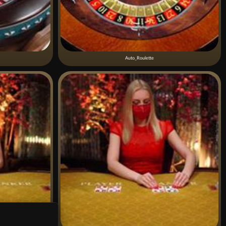
Auto_Roulette