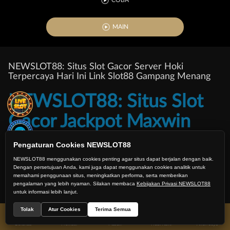
COBA
MAIN
NEWSLOT88: Situs Slot Gacor Server Hoki
Terpercaya Hari Ini Link Slot88 Gampang Menang
NEWSLOT88: Situs Slot
Gacor Jackpot Maxwin
Terpercaya Hari Ini Link
Pengaturan Cookies NEWSLOT88
Slot88 Gampang Menang
NEWSLOT88 menggunakan cookies penting agar situs dapat berjalan dengan baik.
Dengan persetujuan Anda, kami juga dapat menggunakan cookies analitik untuk
memahami penggunaan situs, meningkatkan performa, serta memberikan
Selamat datang di
NEWSLOT88
rekomendasi situs slot gacor gampang menang
pengalaman yang lebih nyaman. Silakan membaca
Kebijakan Privasi NEWSLOT88
hari ini dengan kualitas pelayanan terbaik yang menyediakan link new slot88
untuk informasi lebih lanjut.
terpanas 2026. Newslot88 dikenal sebagai situs slot gacor anti kalah yang
mudah meraih keuntungan dalam waktu singkat. Banyak platform slot gacor
Tolak
Atur Cookies
Terima Semua
gampang menang terbaik tersedia disini yang bisa dimainkan tanpa harus
Beranda
Promosi
Masuk
Hub. Kami
Akun Saya
mengeluarkan modal yang besar. Sudah banyak pecinta judi slot gacor diluar