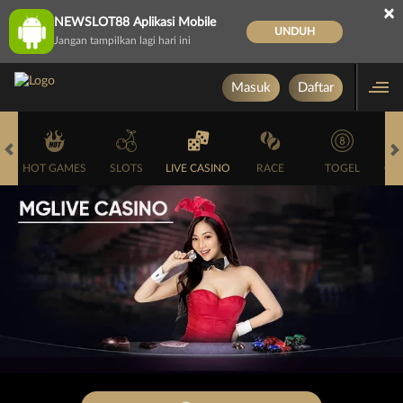
×
NEWSLOT88 Aplikasi Mobile
UNDUH
Jangan tampilkan lagi hari ini
Masuk
Daftar
HOT GAMES
SLOTS
LIVE CASINO
RACE
TOGEL
OL