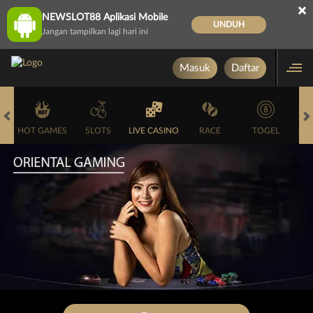
×
NEWSLOT88 Aplikasi Mobile
UNDUH
Jangan tampilkan lagi hari ini
Masuk
Daftar
HOT GAMES
SLOTS
LIVE CASINO
RACE
TOGEL
OL