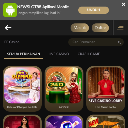
×
NEWSLOT88 Aplikasi Mobile
UNDUH
Jangan tampilkan lagi hari ini
Masuk
Daftar
PP Casino
SEMUA PERMAINAN
LIVE CASINO
CRASH GAME
Gates of Olympus Roulette
24D Spin
Live Casino Lobby