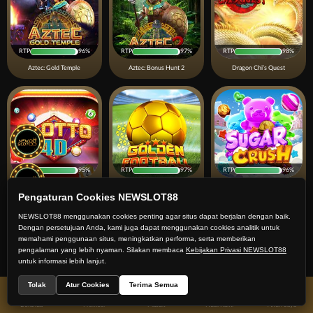
RTP
96%
RTP
97%
RTP
98%
Aztec: Gold Temple
Aztec: Bonus Hunt 2
Dragon Chi’s Quest
RTP
RTP
97%
RTP
96%
Slotto 4D
Golden Football
Sugar Crush
Pengaturan Cookies NEWSLOT88
NEWSLOT88 menggunakan cookies penting agar situs dapat berjalan dengan baik.
Dengan persetujuan Anda, kami juga dapat menggunakan cookies analitik untuk
memahami penggunaan situs, meningkatkan performa, serta memberikan
pengalaman yang lebih nyaman. Silakan membaca
Kebijakan Privasi NEWSLOT88
untuk informasi lebih lanjut.
Tolak
Atur Cookies
Terima Semua
RTP
98%
RTP
95%
RTP
96%
Beranda
Promosi
Masuk
Hub. Kami
Akun Saya
Rhapsody of Muertos
Firefly Hunter
Golden Egypt