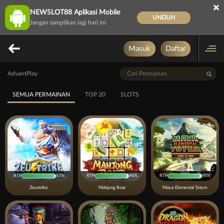
×
NEWSLOT88 Aplikasi Mobile
UNDUH
Jangan tampilkan lagi hari ini
Masuk
Daftar
AdvantPlay
SEMUA PERMAINAN
TOP 20
SLOTS
RTP
97%
RTP
96%
RTP
95%
Zeustrike
Mahjong Roar
Maya: Elemental Totem