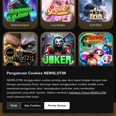
Robinhood Quest
Love Paradise
AI OF ZEUS
Black WuKong
Joker
Sushi Avenger
Pengaturan Cookies NEWSLOT88
NEWSLOT88 menggunakan cookies penting agar situs dapat berjalan dengan baik.
Dengan persetujuan Anda, kami juga dapat menggunakan cookies analitik untuk
memahami penggunaan situs, meningkatkan performa, serta memberikan
pengalaman yang lebih nyaman. Silakan membaca
Kebijakan Privasi NEWSLOT88
untuk informasi lebih lanjut.
Tolak
Atur Cookies
Terima Semua
Beranda
Promosi
Masuk
Hub. Kami
Akun Saya
DJ Maxx
Viking Quest
Mecha Kaiju