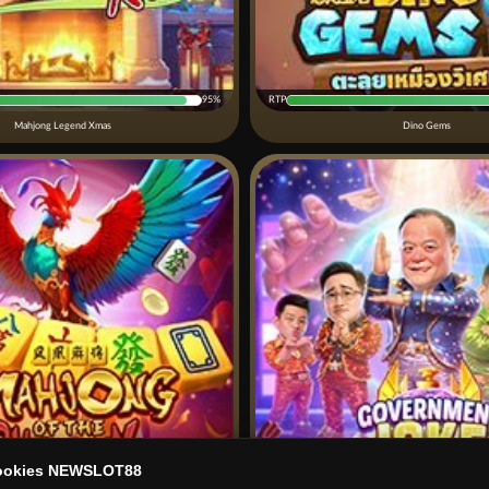
95%
RTP
Mahjong Legend Xmas
Dino Gems
ookies NEWSLOT88