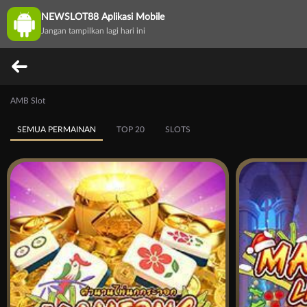
NEWSLOT88 Aplikasi Mobile
Jangan tampilkan lagi hari ini
AMB Slot
SEMUA PERMAINAN
TOP 20
SLOTS