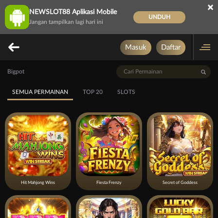
×
NEWSLOT88 Aplikasi Mobile
UNDUH
Jangan tampilkan lagi hari ini
Masuk
Daftar
Bigpot
SEMUA PERMAINAN
TOP 20
SLOTS
Hit Mahjong Wins
Fiesta Frenzy
Secret of Goddess