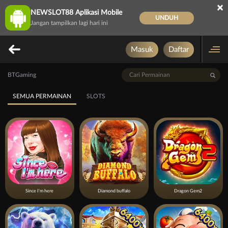
×
NEWSLOT88 Aplikasi Mobile
UNDUH
Jangan tampilkan lagi hari ini
Masuk
Daftar
BTGaming
SEMUA PERMAINAN
SLOTS
Since I'm here
Diamond buffalo
Dragon Gem2