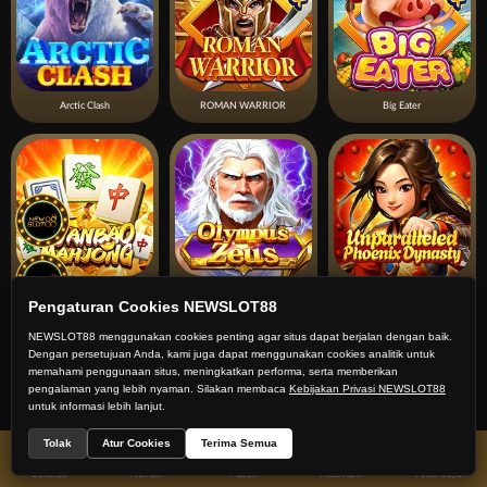
Arctic Clash
ROMAN WARRIOR
Big Eater
Yuanbao Mahjong
Olympus - Zeus
Unparalleled Phoenix Dynasty
Pengaturan Cookies NEWSLOT88
NEWSLOT88 menggunakan cookies penting agar situs dapat berjalan dengan baik.
Dengan persetujuan Anda, kami juga dapat menggunakan cookies analitik untuk
memahami penggunaan situs, meningkatkan performa, serta memberikan
pengalaman yang lebih nyaman. Silakan membaca
Kebijakan Privasi NEWSLOT88
untuk informasi lebih lanjut.
Tolak
Atur Cookies
Terima Semua
Beranda
Promosi
Masuk
Hub. Kami
Akun Saya
Fortune's Treasure
Dragon777
OLYMPUS DEMETER