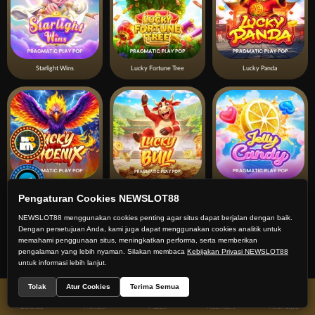
Starlight Wins
Lucky Fortune Tree
Lucky Panda
Lucky Phoenix
Lucky Bull
Jelly Candy
Pengaturan Cookies NEWSLOT88
NEWSLOT88 menggunakan cookies penting agar situs dapat berjalan dengan baik.
Dengan persetujuan Anda, kami juga dapat menggunakan cookies analitik untuk
memahami penggunaan situs, meningkatkan performa, serta memberikan
pengalaman yang lebih nyaman. Silakan membaca
Kebijakan Privasi NEWSLOT88
untuk informasi lebih lanjut.
Tolak
Atur Cookies
Terima Semua
Beranda
Promosi
Masuk
Hub. Kami
Akun Saya
Sweet Burst
Lucky MonKey
Lucky Tiger