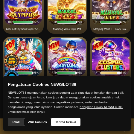
RTP
97%
RTP
95%
RTP
97%
Gates of Olympus Super Scatter
Mahjong Wins Triple Pot
Mahjong Wins 3 – Black Scatter
RTP
95%
RTP
93%
RTP
84%
Starlight Princess™ 1000
Sunnydaze Asylum
Cosmic Clusters!
Pengaturan Cookies NEWSLOT88
NEWSLOT88 menggunakan cookies penting agar situs dapat berjalan dengan baik.
Dengan persetujuan Anda, kami juga dapat menggunakan cookies analitik untuk
memahami penggunaan situs, meningkatkan performa, serta memberikan
pengalaman yang lebih nyaman. Silakan membaca
Kebijakan Privasi NEWSLOT88
untuk informasi lebih lanjut.
Tolak
Atur Cookies
Terima Semua
RTP
82%
RTP
98%
RTP
96%
Beranda
Promosi
Masuk
Hub. Kami
Akun Saya
Fire Hot 20 Jackpot Play
Mahjong Wins 2
Gates of Olympus™