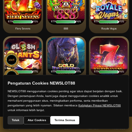
RTP
95%
RTP
96%
RTP
95%
Fiery Sevens
888
Royale Vegas
RTP
97%
RTP
97%
RTP
96%
Clash of the Giants
Gold Panther Maxways
Fiery Sevens Exclusive
Pengaturan Cookies NEWSLOT88
NEWSLOT88 menggunakan cookies penting agar situs dapat berjalan dengan baik.
Dengan persetujuan Anda, kami juga dapat menggunakan cookies analitik untuk
memahami penggunaan situs, meningkatkan performa, serta memberikan
pengalaman yang lebih nyaman. Silakan membaca
Kebijakan Privasi NEWSLOT88
untuk informasi lebih lanjut.
Tolak
Atur Cookies
Terima Semua
RTP
97%
RTP
96%
RTP
96%
Beranda
Promosi
Masuk
Hub. Kami
Akun Saya
Roma
Royal Katt
Wild Wet Win