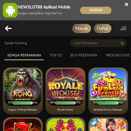
×
NEWSLOT88 Aplikasi Mobile
UNDUH
Jangan tampilkan lagi hari ini
Masuk
Daftar
Spade Gaming
SEMUA PERMAINAN
TOP 20
BUY FREENSPIN
PROGRESSIVE 
RTP
96%
RTP
97%
RTP
95%
Legacy of Kong Maxways
Royale House
Farmland Frenzy Maxways