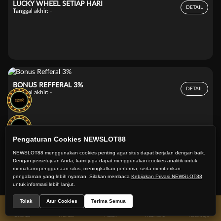
LUCKY WHEEL SETIAP HARI
DETAIL
Tanggal akhir:
-
BONUS REFFERAL 3%
DETAIL
Tanggal akhir:
-
Pengaturan Cookies NEWSLOT88
NEWSLOT88 menggunakan cookies penting agar situs dapat berjalan dengan baik.
NEWSLOT88: Situs Slot Gacor Server Hoki
Dengan persetujuan Anda, kami juga dapat menggunakan cookies analitik untuk
Terpercaya Hari Ini Link Slot88 Gampang Menang
memahami penggunaan situs, meningkatkan performa, serta memberikan
pengalaman yang lebih nyaman. Silakan membaca
Kebijakan Privasi NEWSLOT88
untuk informasi lebih lanjut.
NEWSLOT88: Situs Slot
Tolak
Atur Cookies
Terima Semua
Gacor Jackpot Maxwin
Beranda
Promosi
Masuk
Hub. Kami
Akun Saya