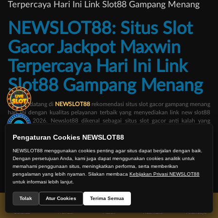
Terpercaya Hari Ini Link Slot88 Gampang Menang
NEWSLOT88: Situs Slot
Gacor Jackpot Maxwin
Terpercaya Hari Ini Link
Slot88 Gampang Menang
Selamat datang di
NEWSLOT88
rekomendasi situs slot gacor gampang menang
hari ini dengan kualitas pelayanan terbaik yang menyediakan link new slot88
terpanas 2026. Newslot88 dikenal sebagai situs slot gacor anti kalah yang
mudah meraih keuntungan dalam waktu singkat. Banyak platform slot gacor
Pengaturan Cookies NEWSLOT88
gampang menang terbaik tersedia disini yang bisa dimainkan tanpa harus
mengeluarkan modal yang besar. Sudah banyak pecinta judi slot gacor diluar
NEWSLOT88 menggunakan cookies penting agar situs dapat berjalan dengan baik.
sana yang merasakan sensasi luar biasa mendapatkan kemenangan maxwin
Dengan persetujuan Anda, kami juga dapat menggunakan cookies analitik untuk
ketika bermain di situs slot gacor Newslot88. Jadi dengan begitu anda tidak
memahami penggunaan situs, meningkatkan performa, serta memberikan
perlu lagi ragu untuk bermain dan meraih kemenangan bersama dengan kami
pengalaman yang lebih nyaman. Silakan membaca
Kebijakan Privasi NEWSLOT88
sekarang juga.
untuk informasi lebih lanjut.
Sebagai salah satu platform slot online terbaik dan terpercaya
SLOT88
hadir
Tolak
Atur Cookies
Terima Semua
untuk membuktikan kalau permainan slot gacor anti kalah itu ada. Situs slot
online Newslot88 juga selalu memprioritaskan kemenangan yang stabil dan
Beranda
Promosi
Masuk
Hub. Kami
Akun Saya
konsisten dengan menyediakan banyak permainan dengan winrate tinggi.