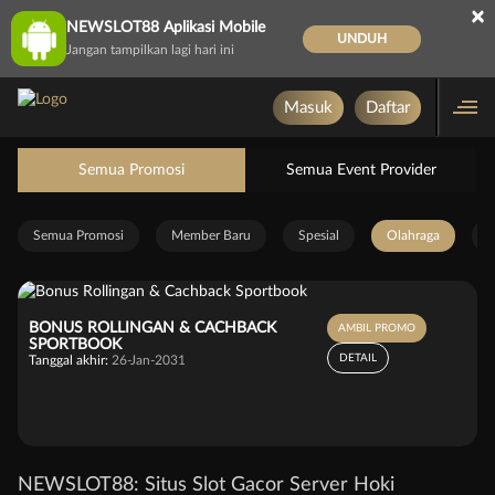
×
NEWSLOT88 Aplikasi Mobile
UNDUH
Jangan tampilkan lagi hari ini
Masuk
Daftar
Semua Promosi
Semua Event Provider
Semua Promosi
Member Baru
Spesial
Olahraga
L
BONUS ROLLINGAN & CACHBACK
AMBIL PROMO
SPORTBOOK
DETAIL
Tanggal akhir:
26-Jan-2031
NEWSLOT88: Situs Slot Gacor Server Hoki