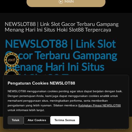
MAIN
NEWSLOT88 | Link Slot Gacor Terbaru Gampang
Menang Hari Ini Situs Hoki Slot88 Terpercaya
NEWSLOT88 | Link Slot
Gacor Terbaru Gampang
Menang Hari Ini Situs
Hoki Slot88 Terpercaya
Pengaturan Cookies NEWSLOT88
Selamat datang di
NEWSLOT88
rekomendasi situs slot gacor gampang menang
NEWSLOT88 menggunakan cookies penting agar situs dapat berjalan dengan baik.
hari ini dengan kualitas pelayanan terbaik yang menyediakan link new slot88
Dengan persetujuan Anda, kami juga dapat menggunakan cookies analitik untuk
terpanas 2026. Newslot88 dikenal sebagai situs slot gacor anti kalah yang
memahami penggunaan situs, meningkatkan performa, serta memberikan
mudah meraih keuntungan dalam waktu singkat. Banyak platform slot gacor
pengalaman yang lebih nyaman. Silakan membaca
Kebijakan Privasi NEWSLOT88
untuk informasi lebih lanjut.
gampang menang terbaik tersedia disini yang bisa dimainkan tanpa harus
mengeluarkan modal yang besar. Sudah banyak pecinta judi slot gacor diluar
Tolak
Atur Cookies
Terima Semua
sana yang merasakan sensasi luar biasa mendapatkan kemenangan maxwin
ketika bermain di situs slot gacor Newslot88. Jadi dengan begitu anda tidak
Beranda
Promosi
Masuk
Hub. Kami
Akun Saya
perlu lagi ragu untuk bermain dan meraih kemenangan bersama dengan kami