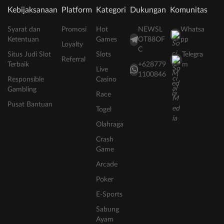
Kebijaksanaan
Platform
Kategori
Dukungan
Komunitas
Syarat dan
Promosi
Hot
NEWSL
Whatsa
Ketentuan
Games
OT88OF
pp
Loyalty
C
Situs Judi Slot
Slots
Telegra
Referral
Terbaik
+628779
m
Live
1100846
Responsible
Casino
Gambling
Race
Pusat Bantuan
Togel
Olahraga
Crash
Game
Arcade
Poker
E-Sports
Sabung
Ayam