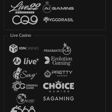
Live Casino