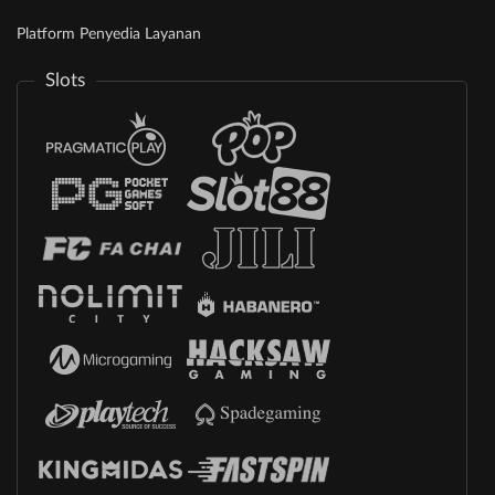
Platform Penyedia Layanan
Slots