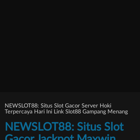
NEWSLOT88: Situs Slot Gacor Server Hoki
Terpercaya Hari Ini Link Slot88 Gampang Menang
NEWSLOT88: Situs Slot
Gacor Jackpot Maxwin