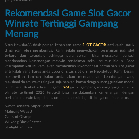
Rekomendasi Game Slot Gacor
Winrate Tertinggi Gampang
Menang
Situs Newslot88 tidak pernah kehabisan game
SLOT GACOR
anti kalah untuk
dimainkan oleh membernya. Kami selalu menyediakan permainan judi slot
terbaru dan terupdate sehingga para pemain bisa merasakan sensasi
mendapatkan kemenangan maxwin setidaknya sekali seumur hidup. Pada
kesempatan kali ini kami akan memberikan rekomendasi permainan slot gacor
anti kalah yang harus anda coba di situs slot online Newslot88. Kami berani
memberikan jaminan kalau anda akan mendapatkan keuntungan yang
maksimal dalam waktu singkat saja bahkan hanya dengan menggunakan modal
receh saja. Berikut adalah 5 game
slot
gacor gampang menang yang memiliki
winrate tertinggi 2026 terbukti bisa mendatangkan kemenangan dengan
perkalian maxwin tanpa batas untuk para pecinta judi slot gacor dimanapun.
Sweet Bonanza Super Scatter
Mahjong Ways 3
Gates of Olympus
Wukong Black Scatter
Starlight Princess