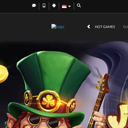
HOT GAMES
SL