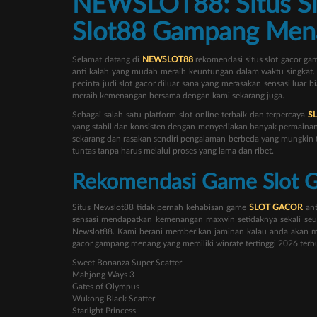
NEWSLOT88: Situs Slo
Slot88 Gampang Men
Selamat datang di
NEWSLOT88
rekomendasi situs slot gacor gam
anti kalah yang mudah meraih keuntungan dalam waktu singkat. 
pecinta judi slot gacor diluar sana yang merasakan sensasi luar
meraih kemenangan bersama dengan kami sekarang juga.
Sebagai salah satu platform slot online terbaik dan terpercaya
S
yang stabil dan konsisten dengan menyediakan banyak permainan d
sekarang dan rasakan sendiri pengalaman berbeda yang mungkin t
tuntas tanpa harus melalui proses yang lama dan ribet.
Rekomendasi Game Slot G
Situs Newslot88 tidak pernah kehabisan game
SLOT GACOR
ant
sensasi mendapatkan kemenangan maxwin setidaknya sekali seumu
Newslot88. Kami berani memberikan jaminan kalau anda akan 
gacor gampang menang yang memiliki winrate tertinggi 2026 terb
Sweet Bonanza Super Scatter
Mahjong Ways 3
Gates of Olympus
Wukong Black Scatter
Starlight Princess