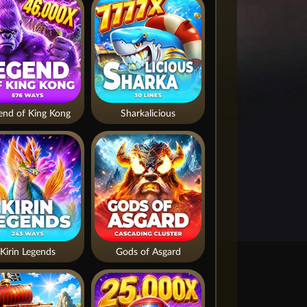
end of King Kong
Sharkalicious
Kirin Legends
Gods of Asgard