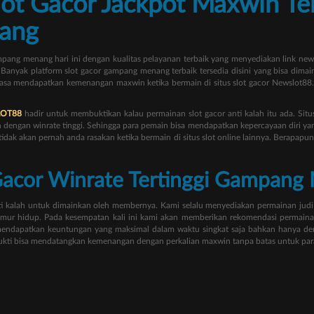
t Gacor Jackpot Maxwin Terp
ang
pang menang hari ini dengan kualitas pelayanan terbaik yang menyediakan link new 
Banyak platform slot gacor gampang menang terbaik tersedia disini yang bisa dim
 biasa mendapatkan kemenangan maxwin ketika bermain di situs slot gacor Newslot88.
LOT88
hadir untuk membuktikan kalau permainan slot gacor anti kalah itu ada. Sit
engan winrate tinggi. Sehingga para pemain bisa mendapatkan kepercayaan diri yang
idak akan pernah anda rasakan ketika bermain di situs slot online lainnya. Berapap
acor Winrate Tertinggi Gampang
i kalah untuk dimainkan oleh membernya. Kami selalu menyediakan permainan judi 
r hidup. Pada kesempatan kali ini kami akan memberikan rekomendasi permainan s
mendapatkan keuntungan yang maksimal dalam waktu singkat saja bahkan hanya de
ukti bisa mendatangkan kemenangan dengan perkalian maxwin tanpa batas untuk para