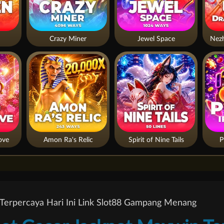
Crazy Miner
Jewel Space
ove
Amon Ra's Relic
Spirit of Nine Tails
P
Terpercaya Hari Ini Link Slot88 Gampang Menang