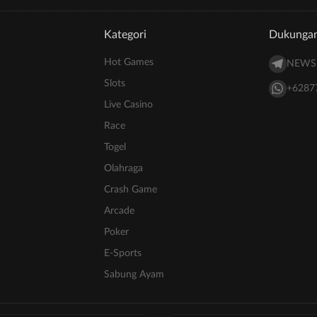
Kategori
Dukunga
Hot Games
NEWS
Slots
+6287
Live Casino
Race
Togel
Olahraga
Crash Game
Arcade
Poker
E-Sports
Sabung Ayam