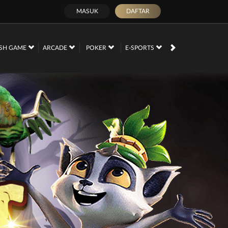
MASUK
DAFTAR
SH GAME
ARCADE
POKER
E-SPORTS
SABUNG AYAM