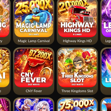
zy
Magic Lamp Carnival
Highway Kings HD
Leg
e
CNY Fever
Three Kingdoms Slot