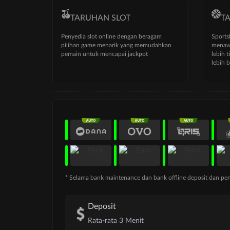
TARUHAN SLOT
T
Penyedia slot online dengan beragam
Sports
pilihan game menarik yang memudahkan
menawa
pemain untuk mencapai jackpot
lebih 
lebih 
* Selama bank maintenance dan bank offline deposit dan pen
Deposit
Rata-rata 3 Menit