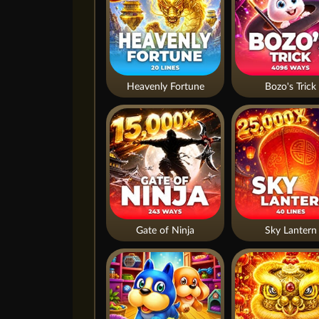
Heavenly Fortune
Bozo's Trick
Gate of Ninja
Sky Lantern