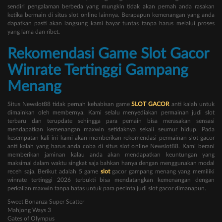
sendiri pengalaman berbeda yang mungkin tidak akan pernah anda rasakan
ketika bermain di situs slot online lainnya. Berapapun kemenangan yang anda
dapatkan pasti akan langsung kami bayar tuntas tanpa harus melalui proses
yang lama dan ribet.
Rekomendasi Game Slot Gacor
Winrate Tertinggi Gampang
Menang
Situs Newslot88 tidak pernah kehabisan game
SLOT GACOR
anti kalah untuk
dimainkan oleh membernya. Kami selalu menyediakan permainan judi slot
terbaru dan terupdate sehingga para pemain bisa merasakan sensasi
mendapatkan kemenangan maxwin setidaknya sekali seumur hidup. Pada
kesempatan kali ini kami akan memberikan rekomendasi permainan slot gacor
anti kalah yang harus anda coba di situs slot online Newslot88. Kami berani
memberikan jaminan kalau anda akan mendapatkan keuntungan yang
maksimal dalam waktu singkat saja bahkan hanya dengan menggunakan modal
receh saja. Berikut adalah 5 game
slot
gacor gampang menang yang memiliki
winrate tertinggi 2026 terbukti bisa mendatangkan kemenangan dengan
perkalian maxwin tanpa batas untuk para pecinta judi slot gacor dimanapun.
Sweet Bonanza Super Scatter
Mahjong Ways 3
Gates of Olympus