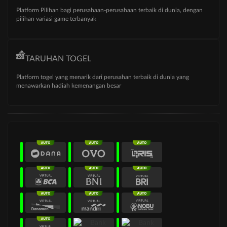
Platform Pilihan bagi perusahaan-perusahaan terbaik di dunia, dengan
pilihan variasi game terbanyak
TARUHAN TOGEL
Platform togel yang menarik dari perusahan terbaik di dunia yang
menawarkan hadiah kemenangan besar