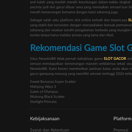
anti kalah yang mudah meraih keuntungan dalam waktu singkat. 
pecinta judi slot gacor diluar sana yang merasakan sensasi luar
meraih kemenangan bersama dengan kami sekarang juga.
Sebagai salah satu platform slot online terbaik dan terpercaya
S
yang stabil dan konsisten dengan menyediakan banyak permainan d
sekarang dan rasakan sendiri pengalaman berbeda yang mungkin t
tuntas tanpa harus melalui proses yang lama dan ribet.
Rekomendasi Game Slot G
Situs Newslot88 tidak pernah kehabisan game
SLOT GACOR
ant
sensasi mendapatkan kemenangan maxwin setidaknya sekali seumu
Newslot88. Kami berani memberikan jaminan kalau anda akan 
gacor gampang menang yang memiliki winrate tertinggi 2026 terb
Sweet Bonanza Super Scatter
Mahjong Ways 3
Gates of Olympus
Wukong Black Scatter
Starlight Princess
Kebijaksanaan
Platform
Syarat dan Ketentuan
Promosi