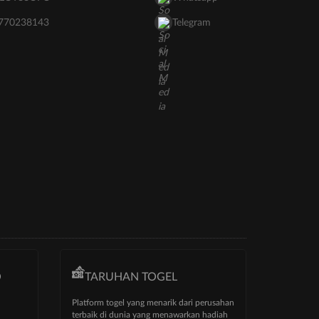
770238143
Telegram
O
TARUHAN TOGEL
Platform togel yang menarik dari perusahan
terbaik di dunia yang menawarkan hadiah