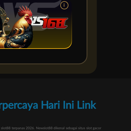
i
ercaya Hari Ini Link
slot88 terpanas 2026. Newslot88 dikenal sebagai situs slot gacor