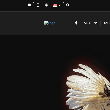
HOT GAMES
SLOTS
LIVE