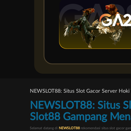
NEWSLOT88: Situs Slot Gacor Server Hoki 
NEWSLOT88: Situs Slo
Slot88 Gampang Men
Selamat datang di
NEWSLOT88
rekomendasi situs slot gacor gam