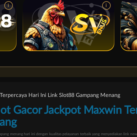
i
i
Terpercaya Hari Ini Link Slot88 Gampang Menang
t Gacor Jackpot Maxwin Terp
ang
pang menang hari ini dengan kualitas pelayanan terbaik yang menyediakan link new 