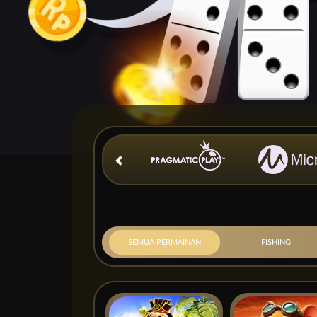
SEMUA PERMAINAN
FISHING