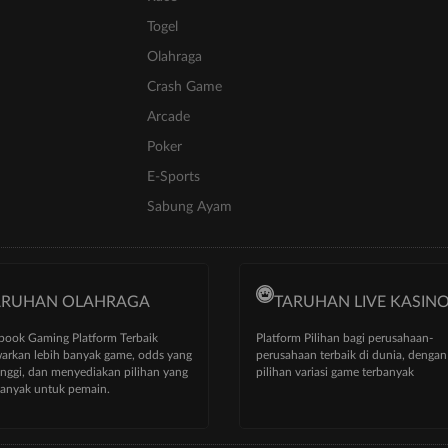
Togel
Olahraga
Crash Game
Arcade
Poker
E-Sports
Sabung Ayam
ARUHAN OLAHRAGA
TARUHAN LIVE KASIN
book Gaming Platform Terbaik
Platform Pilihan bagi perusahaan-
rkan lebih banyak game, odds yang
perusahaan terbaik di dunia, dengan
tinggi, dan menyediakan pilihan yang
pilihan variasi game terbanyak
banyak untuk pemain.