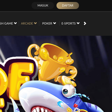
MASUK
DAFTAR
SH GAME
ARCADE
POKER
E-SPORTS
SABUNG AYAM