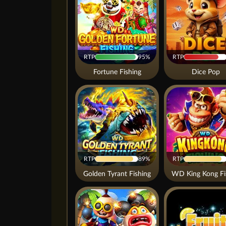
RTP
95%
RTP
Fortune Fishing
Dice Pop
RTP
89%
RTP
Golden Tyrant Fishing