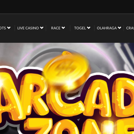
OTS
LIVE CASINO
RACE
TOGEL
OLAHRAGA
CRA