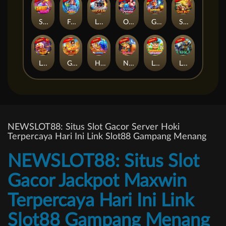
Sweet Frenzy
Frosty and Flamy
Legend Of Eagle
Oceanic Melodies
Guardian of the Museum
Safari Blitz
Legend of Nian
Goddess Of Egypt
Heavenly Fortunes
Nutty Riches
Leprechaun Bonanza
Loki
NEWSLOT88: Situs Slot Gacor Server Hoki
Terpercaya Hari Ini Link Slot88 Gampang Menang
NEWSLOT88: Situs Slot
Gacor Jackpot Maxwin
Terpercaya Hari Ini Link
Slot88 Gampang Menang