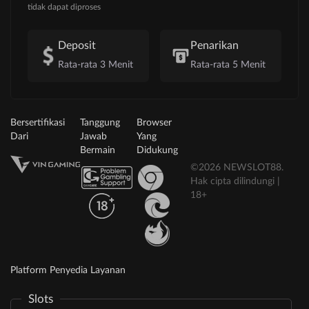
tidak dapat diproses
Deposit
Penarikan
Rata-rata 3 Menit
Rata-rata 5 Menit
Bersertifikasi
Tanggung
Browser
Dari
Jawab
Yang
Bermain
Didukung
©2026 NEWSLOT88.
Hak cipta dilindungi |
18+
Platform Penyedia Layanan
Slots