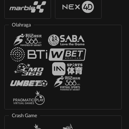
Olahraga
Crash Game