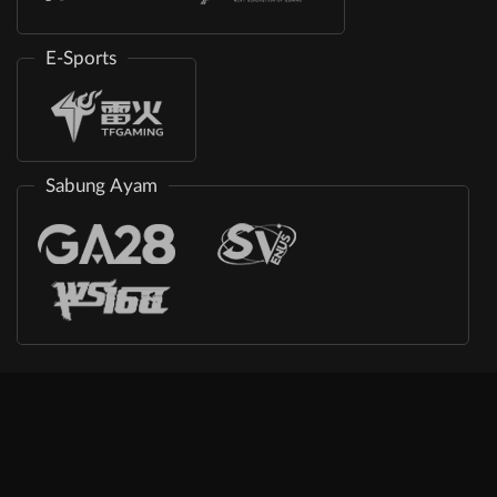
E-Sports
Sabung Ayam