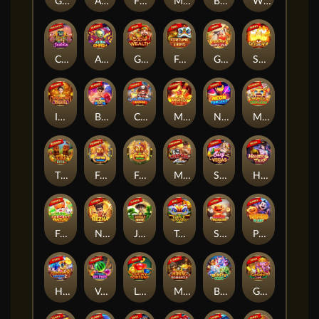
Gold Rush Cowboys
Apollo Ray of Luck
Fiery Lava
Money Empire
Blade of Fortune
Wild Mafia
City of Jewels
Alien Smash
God Of Wealth
Fortune Lions
Golden Horse Ride
Spin and Win
Imperial Majesty
Boxing Fury
Caribbean Riches
Mighty Sevens
Neon Fantasy
Money Dragon
Tiki Rush
Fortune Jewels II
Fortune Jewels I
Muay Thai Fighter
Sexy Vegas
Honey Trap
Farm Of Fortune
Nezha
Jungle Quest
Triple Happiness
Snake Treasure
Pumpkins Go Lucky
Heavenly Fortunes 2
Vegas Hot Fruit
Lucky Fortune
Mining Bonanza
Beasts Of Luck
Ganesha Luck