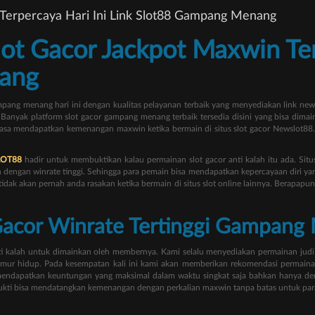
Terpercaya Hari Ini Link Slot88 Gampang Menang
t Gacor Jackpot Maxwin Terp
ang
pang menang hari ini dengan kualitas pelayanan terbaik yang menyediakan link new 
Banyak platform slot gacor gampang menang terbaik tersedia disini yang bisa dim
 biasa mendapatkan kemenangan maxwin ketika bermain di situs slot gacor Newslot88.
LOT88
hadir untuk membuktikan kalau permainan slot gacor anti kalah itu ada. Sit
engan winrate tinggi. Sehingga para pemain bisa mendapatkan kepercayaan diri yang
idak akan pernah anda rasakan ketika bermain di situs slot online lainnya. Berapap
acor Winrate Tertinggi Gampang
i kalah untuk dimainkan oleh membernya. Kami selalu menyediakan permainan judi 
r hidup. Pada kesempatan kali ini kami akan memberikan rekomendasi permainan s
mendapatkan keuntungan yang maksimal dalam waktu singkat saja bahkan hanya de
ukti bisa mendatangkan kemenangan dengan perkalian maxwin tanpa batas untuk para