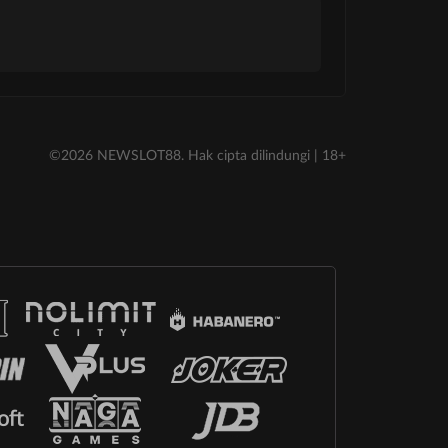
©2026 NEWSLOT88. Hak cipta dilindungi | 18+