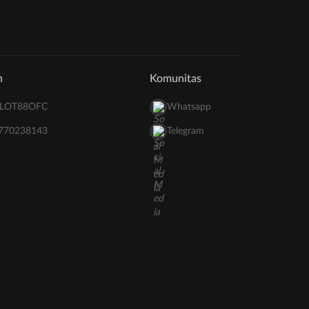
n
Komunitas
LOT88OFC
Whatsapp
770238143
Telegram