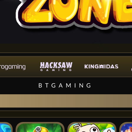
BTGAMING