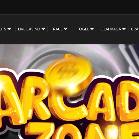
OTS
LIVE CASINO
RACE
TOGEL
OLAHRAGA
CRA