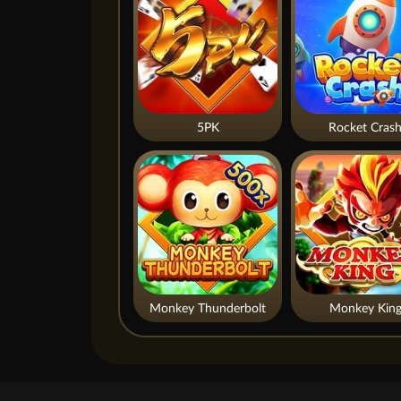
5PK
Rocket Cras
Monkey Thunderbolt
Monkey Kin