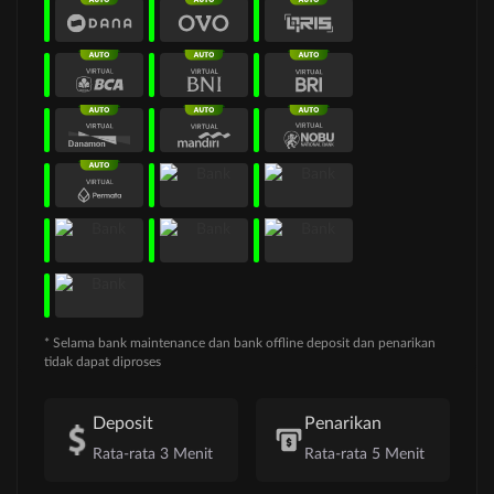
* Selama bank maintenance dan bank offline deposit dan penarikan
tidak dapat diproses
Deposit
Penarikan
Rata-rata 3 Menit
Rata-rata 5 Menit