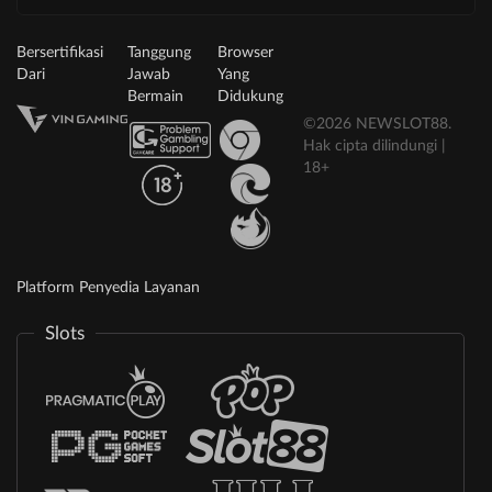
Bersertifikasi
Tanggung
Browser
Dari
Jawab
Yang
Bermain
Didukung
©2026 NEWSLOT88.
Hak cipta dilindungi |
18+
Platform Penyedia Layanan
Slots