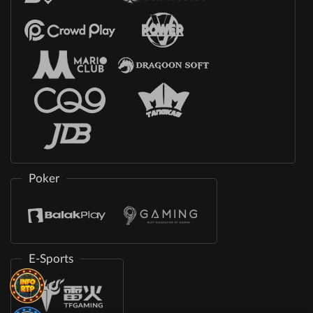
Poker
E-Sports