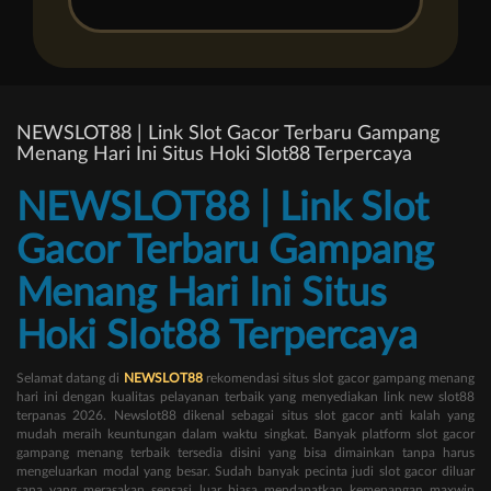
NEWSLOT88 | Link Slot Gacor Terbaru Gampang
Menang Hari Ini Situs Hoki Slot88 Terpercaya
NEWSLOT88 | Link Slot
Gacor Terbaru Gampang
Menang Hari Ini Situs
Hoki Slot88 Terpercaya
Selamat datang di
NEWSLOT88
rekomendasi situs slot gacor gampang menang
hari ini dengan kualitas pelayanan terbaik yang menyediakan link new slot88
terpanas 2026. Newslot88 dikenal sebagai situs slot gacor anti kalah yang
mudah meraih keuntungan dalam waktu singkat. Banyak platform slot gacor
gampang menang terbaik tersedia disini yang bisa dimainkan tanpa harus
mengeluarkan modal yang besar. Sudah banyak pecinta judi slot gacor diluar
sana yang merasakan sensasi luar biasa mendapatkan kemenangan maxwin