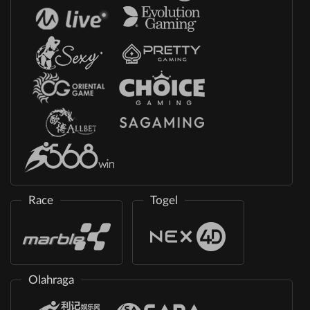
Race
Togel
Olahraga