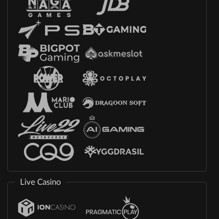
Live Casino