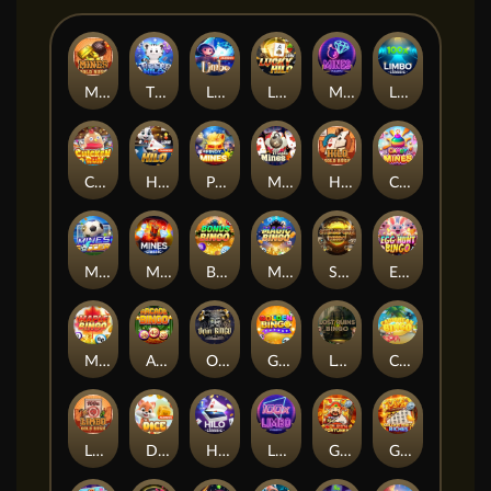
Mines Gold Rush
Tiger Hilo
Limbo
Lucky Hilo
Mines Neon
Limbo Classic
Chicken Run
Hilo
Pinoy Mines
Mines Maple
Hilo Gold Rush
Candy Mines
Mines Soccer
Mines Classic
Bonus Bingo
Magic Bingo
Steampunk
EggHunt Bingo
Maple Bingo
Arcade Bingo
Odin Bingo
Golden Bingo
Lost Ruins
Caribbean Bingo
Limbo Gold Rush
Dice
Hilo Classic
Limbo Neon
Golden Fortunes
Golden Horse Riches