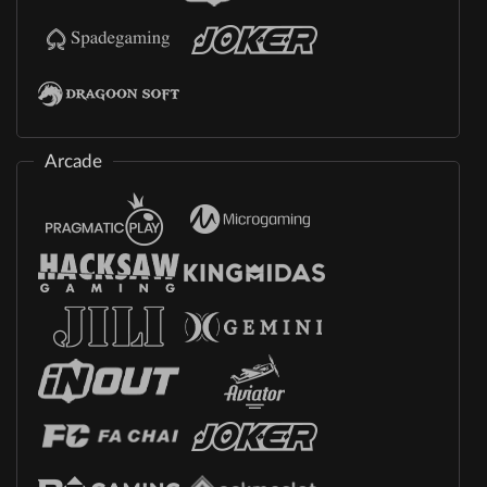
Arcade