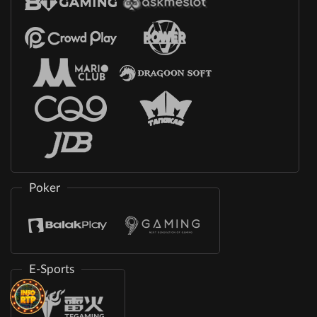
Poker
E-Sports