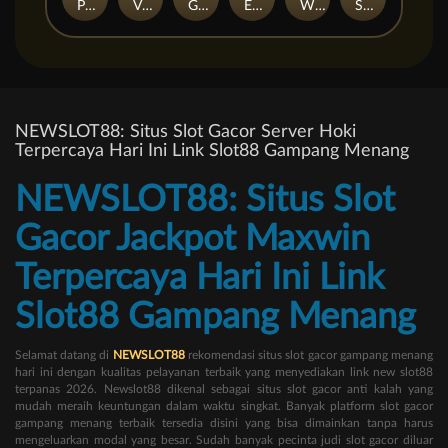
Plinko
Video Poker
Gold Rush: Boomers
Egypt Hilo
Wheel
Steampunk 2
NEWSLOT88: Situs Slot Gacor Server Hoki
Terpercaya Hari Ini Link Slot88 Gampang Menang
NEWSLOT88: Situs Slot
Gacor Jackpot Maxwin
Terpercaya Hari Ini Link
Slot88 Gampang Menang
Selamat datang di
NEWSLOT88
rekomendasi situs slot gacor gampang menang
hari ini dengan kualitas pelayanan terbaik yang menyediakan link new slot88
terpanas 2026. Newslot88 dikenal sebagai situs slot gacor anti kalah yang
mudah meraih keuntungan dalam waktu singkat. Banyak platform slot gacor
gampang menang terbaik tersedia disini yang bisa dimainkan tanpa harus
mengeluarkan modal yang besar. Sudah banyak pecinta judi slot gacor diluar