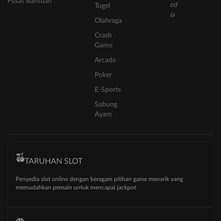
Pusat Bantuan
Togel
Olahraga
Crash
Game
Arcade
Poker
E-Sports
Sabung
Ayam
TARUHAN SLOT
Penyedia slot online dengan beragam pilihan game menarik yang
memudahkan pemain untuk mencapai jackpot