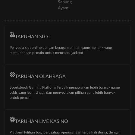
Sabung
Ayam
TARUHAN SLOT
Penyedia slot online dengan beragam pilihan game menarik yang
memudahkan pemain untuk mencapai jackpot
TARUHAN OLAHRAGA
Sportsbook Gaming Platform Terbaik menawarkan lebih banyak game,
odds yang lebih tinggi, dan menyediakan pilihan yang lebih banyak
untuk pemain.
TARUHAN LIVE KASINO
Platform Pilihan bagi perusahaan-perusahaan terbaik di dunia, dengan