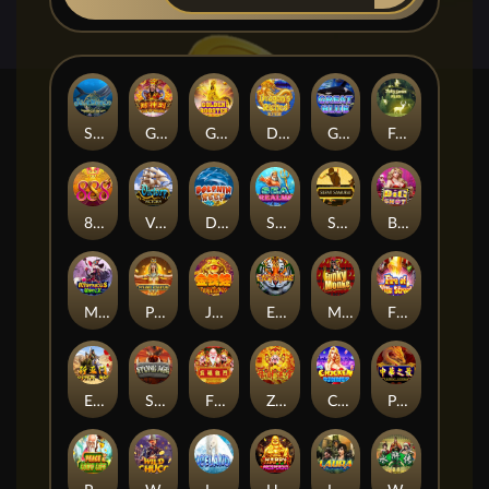
Sea World
God Of Wealth
Golden Rooster
Dragon's Riches
Great Blue
Fairy Garden
888
Victory
Dolphin Reef
Sea Realms
Samurai
Big Shot
Mysterious Witch
Pyramid Adventure
Jin Qian Wa
Eyes of Fortune
Monkey Slots
Fire of Villa Street
Emperor Gate
StoneAge
FORTUNE
Zhao Cai Jin Bao
Chjcken Djnner
Panda