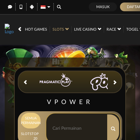
MASUK
DAFTA
IDR
12,673,692,
HOT GAMES
SLOTS
LIVE CASINO
RACE
TOGEL
VPOWER
SEMUA
PERMAINAN
SLOTS
TOP
20