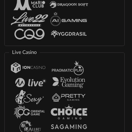
Live Casino