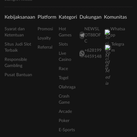
Kebijaksanaan
Platform
Kategori
Dukungan
Komunitas
Syarat dan
Promosi
Hot
NEWSL
Whatsa
Ketentuan
Games
OT88OF
pp
Loyalty
C
Situs Judi Slot
Slots
Telegra
Referral
Terbaik
+628199
m
Live
4459148
Responsible
Casino
Gambling
Race
Pusat Bantuan
Togel
Olahraga
Crash
Game
Arcade
Poker
E-Sports