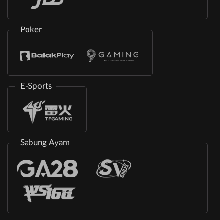
Poker
E-Sports
Sabung Ayam