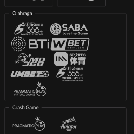
Olahraga
Crash Game