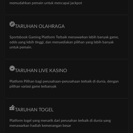
memudahkan pemain untuk mencapai jackpot
TARUHAN OLAHRAGA
Sportsbook Gaming Platform Terbaik menawarkan lebih banyak game,
odds yang lebih tinggi, dan menyediakan pilihan yang lebih banyak
untuk pemain.
TARUHAN LIVE KASINO
Platform Pilihan bagi perusahaan-perusahaan terbaik di dunia, dengan
pilihan variasi game terbanyak
TARUHAN TOGEL
Platform togel yang menarik dari perusahan terbaik di dunia yang
menawarkan hadiah kemenangan besar