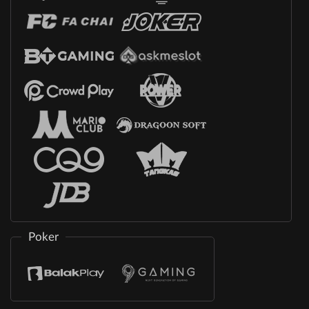
Poker