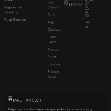
Live
1100846
Responsible
Casino
Gambling
Race
Pusat Bantuan
Togel
Olahraga
Crash
Game
Arcade
Poker
E-Sports
Sabung
Ayam
TARUHAN SLOT
Penyedia slot online dengan beragam pilihan game menarik yang