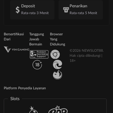
Deposit
Penarikan
Rata-rata 3 Menit
Rata-rata 5 Menit
Bersertifikasi
Tanggung
Browser
Dari
Jawab
Yang
Bermain
Didukung
©2026 NEWSLOT88.
Hak cipta dilindungi |
18+
Platform Penyedia Layanan
Slots