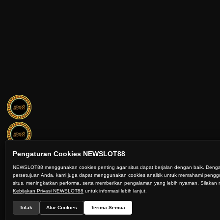
Pengaturan Cookies NEWSLOT88
NEWSLOT88 menggunakan cookies penting agar situs dapat berjalan dengan baik. Deng
persetujuan Anda, kami juga dapat menggunakan cookies analitik untuk memahami peng
situs, meningkatkan performa, serta memberikan pengalaman yang lebih nyaman. Silaka
Kebijakan Privasi NEWSLOT88
untuk informasi lebih lanjut.
Tolak
Atur Cookies
Terima Semua