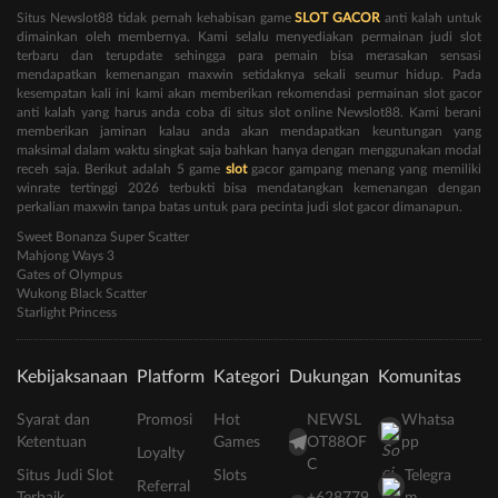
Situs Newslot88 tidak pernah kehabisan game
SLOT GACOR
anti kalah untuk
dimainkan oleh membernya. Kami selalu menyediakan permainan judi slot
terbaru dan terupdate sehingga para pemain bisa merasakan sensasi
mendapatkan kemenangan maxwin setidaknya sekali seumur hidup. Pada
kesempatan kali ini kami akan memberikan rekomendasi permainan slot gacor
anti kalah yang harus anda coba di situs slot online Newslot88. Kami berani
memberikan jaminan kalau anda akan mendapatkan keuntungan yang
maksimal dalam waktu singkat saja bahkan hanya dengan menggunakan modal
receh saja. Berikut adalah 5 game
slot
gacor gampang menang yang memiliki
winrate tertinggi 2026 terbukti bisa mendatangkan kemenangan dengan
perkalian maxwin tanpa batas untuk para pecinta judi slot gacor dimanapun.
Sweet Bonanza Super Scatter
Mahjong Ways 3
Gates of Olympus
Wukong Black Scatter
Starlight Princess
Kebijaksanaan
Platform
Kategori
Dukungan
Komunitas
Syarat dan
Promosi
Hot
NEWSL
Whatsa
Ketentuan
Games
OT88OF
pp
Loyalty
C
Situs Judi Slot
Slots
Telegra
Referral
Terbaik
+628779
m