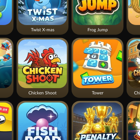
Twist X-mas
Frog Jump
Chicken Shoot
Tower
Ch