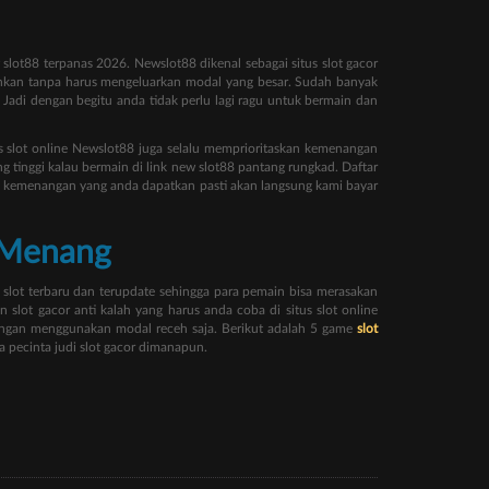
slot88 terpanas 2026. Newslot88 dikenal sebagai situs slot gacor
ainkan tanpa harus mengeluarkan modal yang besar. Sudah banyak
 Jadi dengan begitu anda tidak perlu lagi ragu untuk bermain dan
us slot online Newslot88 juga selalu memprioritaskan kemenangan
 tinggi kalau bermain di link new slot88 pantang rungkad. Daftar
un kemenangan yang anda dapatkan pasti akan langsung kami bayar
 Menang
slot terbaru dan terupdate sehingga para pemain bisa merasakan
lot gacor anti kalah yang harus anda coba di situs slot online
ngan menggunakan modal receh saja. Berikut adalah 5 game
slot
 pecinta judi slot gacor dimanapun.