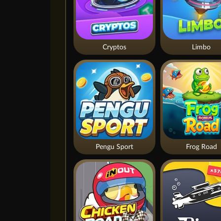
Cryptos
Limbo
Pengu Sport
Frog Road