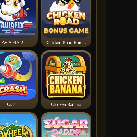
AVIA FLY 2
Chicken Road Bonus
Crash
Chicken Banana