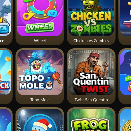
Ice
Wheel
Chicken vs Zombies
Topo Mole
Twist San Quentin