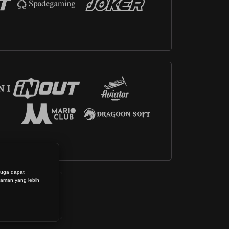
juga dapat
laman yang lebih