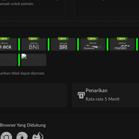
banyak untuk pemain.
arikan tidak dapat diproses
Penarikan
Rata-rata 5 Menit
Browser Yang Didukung