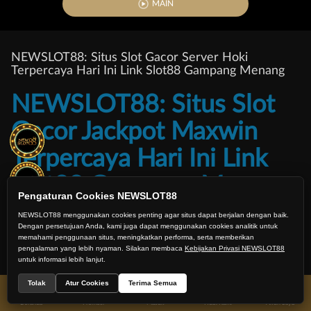
MAIN
NEWSLOT88: Situs Slot Gacor Server Hoki
Terpercaya Hari Ini Link Slot88 Gampang Menang
NEWSLOT88: Situs Slot
Gacor Jackpot Maxwin
Terpercaya Hari Ini Link
Slot88 Gampang Menang
Pengaturan Cookies NEWSLOT88
Selamat datang di
NEWSLOT88
rekomendasi situs slot gacor gampang menang
NEWSLOT88 menggunakan cookies penting agar situs dapat berjalan dengan baik.
hari ini dengan kualitas pelayanan terbaik yang menyediakan link new slot88
Dengan persetujuan Anda, kami juga dapat menggunakan cookies analitik untuk
terpanas 2026. Newslot88 dikenal sebagai situs slot gacor anti kalah yang
memahami penggunaan situs, meningkatkan performa, serta memberikan
mudah meraih keuntungan dalam waktu singkat. Banyak platform slot gacor
pengalaman yang lebih nyaman. Silakan membaca
Kebijakan Privasi NEWSLOT88
untuk informasi lebih lanjut.
gampang menang terbaik tersedia disini yang bisa dimainkan tanpa harus
mengeluarkan modal yang besar. Sudah banyak pecinta judi slot gacor diluar
Tolak
Atur Cookies
Terima Semua
sana yang merasakan sensasi luar biasa mendapatkan kemenangan maxwin
ketika bermain di situs slot gacor Newslot88. Jadi dengan begitu anda tidak
Beranda
Promosi
Masuk
Hub. Kami
Akun Saya
perlu lagi ragu untuk bermain dan meraih kemenangan bersama dengan kami