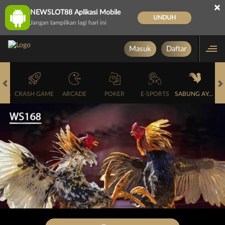
×
NEWSLOT88 Aplikasi Mobile
UNDUH
Jangan tampilkan lagi hari ini
Masuk
Daftar
AGA
CRASH GAME
ARCADE
POKER
E-SPORTS
SABUNG AYAM