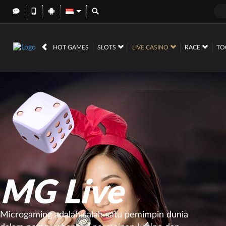
HOT GAMES
SLOTS
LIVE CASINO
RACE
TO
MG Live
Microgaming adalah salah satu pemimpin dunia