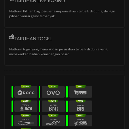
TARUHAN LIVE KASINO
Platform Pilihan bagi perusahaan-perusahaan terbaik di dunia, dengan
pilihan variasi game terbanyak
TARUHAN TOGEL
Platform togel yang menarik dari perusahan terbaik di dunia yang
menawarkan hadiah kemenangan besar