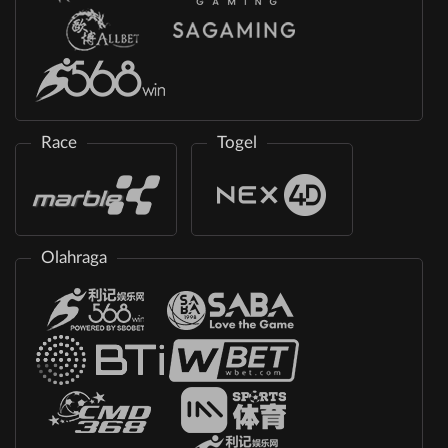
Race
Togel
Olahraga