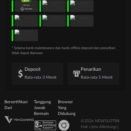
* Selama bank maintenance dan bank offline deposit dan penarikan
tidak dapat diproses
Deposit
Penarikan
Rata-rata 3 Menit
Rata-rata 5 Menit
Bersertifikasi
Tanggung
Browser
Dari
Jawab
Yang
Bermain
Didukung
©2026 NEWSLOT88.
Hak cipta dilindungi |