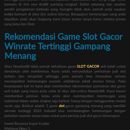
bermain di link new slot88 pantang rungkad. Daftar sekarang dan rasakan
sendiri pengalaman berbeda yang mungkin tidak akan pernah anda rasakan
ketika bermain di situs slot online lainnya. Berapapun kemenangan yang anda
dapatkan pasti akan langsung kami bayar tuntas tanpa harus melalui proses
yang lama dan ribet.
Rekomendasi Game Slot Gacor
Winrate Tertinggi Gampang
Menang
Situs Newslot88 tidak pernah kehabisan game
SLOT GACOR
anti kalah untuk
dimainkan oleh membernya. Kami selalu menyediakan permainan judi slot
terbaru dan terupdate sehingga para pemain bisa merasakan sensasi
mendapatkan kemenangan maxwin setidaknya sekali seumur hidup. Pada
kesempatan kali ini kami akan memberikan rekomendasi permainan slot gacor
anti kalah yang harus anda coba di situs slot online Newslot88. Kami berani
memberikan jaminan kalau anda akan mendapatkan keuntungan yang
maksimal dalam waktu singkat saja bahkan hanya dengan menggunakan modal
receh saja. Berikut adalah 5 game
slot
gacor gampang menang yang memiliki
winrate tertinggi 2026 terbukti bisa mendatangkan kemenangan dengan
perkalian maxwin tanpa batas untuk para pecinta judi slot gacor dimanapun.
Sweet Bonanza Super Scatter
Mahjong Ways 3