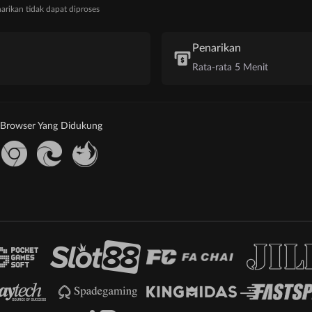
arikan tidak dapat diproses
Penarikan
Rata-rata 5 Menit
Browser Yang Didukung