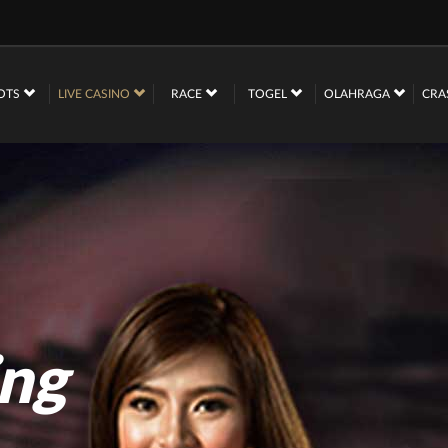
OTS
LIVE CASINO
RACE
TOGEL
OLAHRAGA
CRA
ing