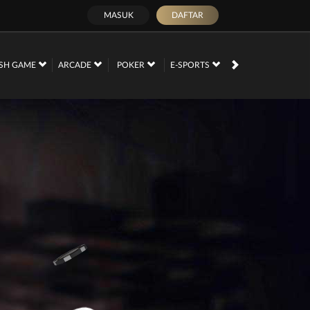
MASUK
DAFTAR
SH GAME
ARCADE
POKER
E-SPORTS
SABUNG AYAM