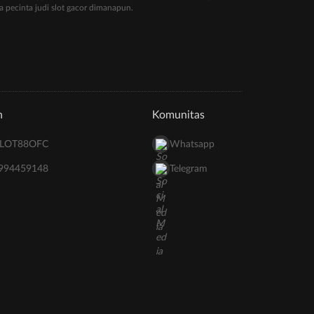
 pecinta judi slot gacor dimanapun.
n
Komunitas
LOT88OFC
Whatsapp
994459148
Telegram