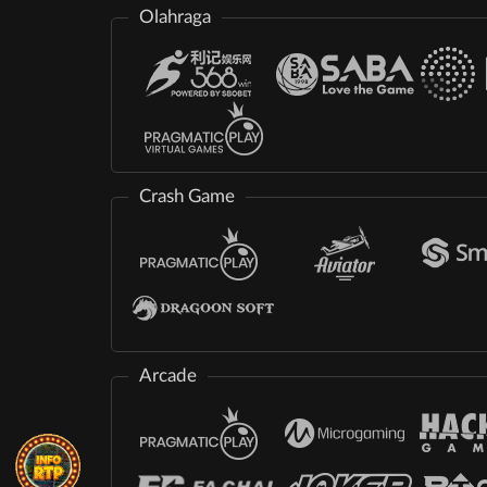
Olahraga
Crash Game
Arcade