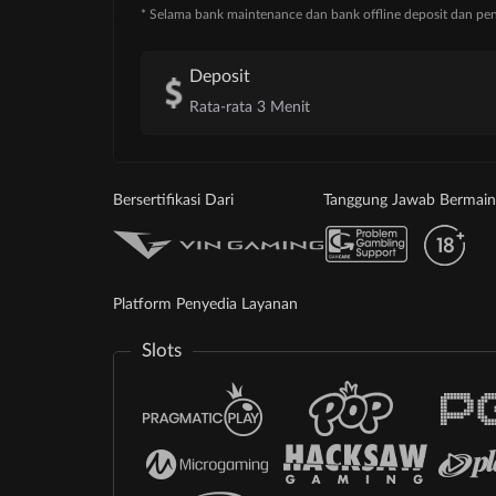
* Selama bank maintenance dan bank offline deposit dan pen
Deposit
Rata-rata 3 Menit
Bersertifikasi Dari
Tanggung Jawab Bermain
Platform Penyedia Layanan
Slots