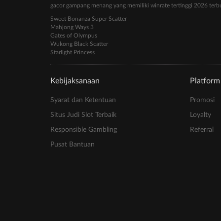
gacor gampang menang yang memiliki winrate tertinggi 2026 terb
Sweet Bonanza Super Scatter
Mahjong Ways 3
Gates of Olympus
Wukong Black Scatter
Starlight Princess
Kebijaksanaan
Platform
Syarat dan Ketentuan
Promosi
Situs Judi Slot Terbaik
Loyalty
Responsible Gambling
Referral
Pusat Bantuan