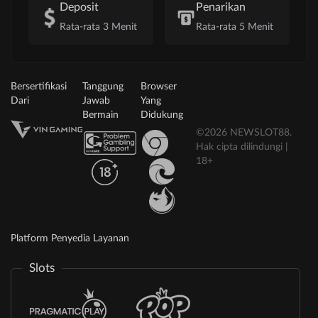
Deposit
Penarikan
Rata-rata 3 Menit
Rata-rata 5 Menit
Bersertifikasi
Tanggung
Browser
Dari
Jawab
Yang
Bermain
Didukung
©2026 NEWSLOT88.
Hak cipta dilindungi |
18+
Platform Penyedia Layanan
Slots