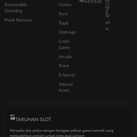
4459148
Responsible
Casino
Gambling
Race
Pusat Bantuan
Togel
Olahraga
Crash
Game
Arcade
Poker
E-Sports
Sabung
Ayam
TARUHAN SLOT
Penyedia slot online dengan beragam pilihan game menarik yang
memudahkan pemain untuk mencapai jackpot