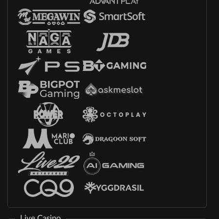
Live Casino