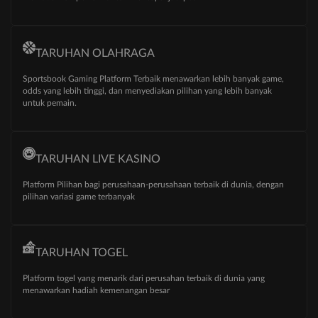
TARUHAN OLAHRAGA
Sportsbook Gaming Platform Terbaik menawarkan lebih banyak game,
odds yang lebih tinggi, dan menyediakan pilihan yang lebih banyak
untuk pemain.
TARUHAN LIVE KASINO
Platform Pilihan bagi perusahaan-perusahaan terbaik di dunia, dengan
pilihan variasi game terbanyak
TARUHAN TOGEL
Platform togel yang menarik dari perusahan terbaik di dunia yang
menawarkan hadiah kemenangan besar