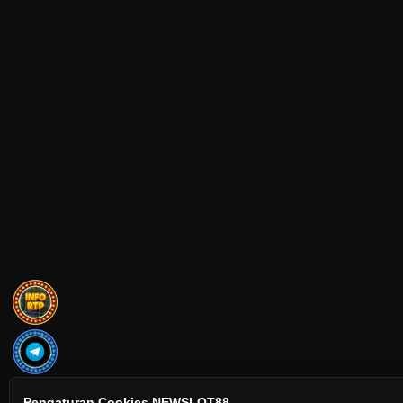
Pengaturan Cookies NEWSLOT88