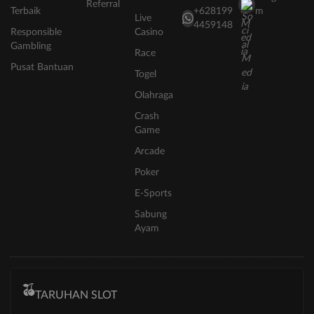
Referral
Terbaik
+628199
m
Live
4459148
Responsible
Casino
Gambling
Race
Pusat Bantuan
Togel
Olahraga
Crash
Game
Arcade
Poker
E-Sports
Sabung
Ayam
TARUHAN SLOT