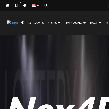
HOT GAMES
SLOTS
LIVE CASINO
RACE
T