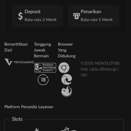
Deposit
Penarikan
Rata-rata 3 Menit
Rata-rata 5 Menit
Bersertifikasi
Tanggung
Browser
Dari
Jawab
Yang
Bermain
Didukung
©2026 NEWSLOT88.
Hak cipta dilindungi |
18+
Platform Penyedia Layanan
Slots