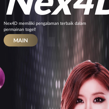
Nex4
Nex4D memiliki pengalaman terbaik dalam
permainan togel!
MAIN