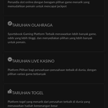
Penyedia slot online dengan beragam pilihan game menarik yang
memudahkan pemain untuk mencapai jackpot
TARUHAN OLAHRAGA
Sportsbook Gaming Platform Terbaik menawarkan lebih banyak game,
odds yang lebih tinggi, dan menyediakan pilihan yang lebih banyak
untuk pemain.
TARUHAN LIVE KASINO
Platform Pilihan bagi perusahaan-perusahaan terbaik di dunia, dengan
pilihan variasi game terbanyak
TARUHAN TOGEL
Platform togel yang menarik dari perusahan terbaik di dunia yang
menawarkan hadiah kemenangan besar