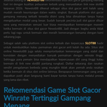
Selamat datang di
NEWSLOT88
rekomendasi situs slot gacor gampang menang
hari ini dengan kualitas pelayanan terbaik yang menyediakan link new slot88
terpanas 2026. Newslot88 dikenal sebagai situs slot gacor anti kalah yang
mudah meraih keuntungan dalam waktu singkat. Banyak platform slot gacor
gampang menang terbaik tersedia disini yang bisa dimainkan tanpa harus
mengeluarkan modal yang besar. Sudah banyak pecinta judi slot gacor diluar
sana yang merasakan sensasi luar biasa mendapatkan kemenangan maxwin
ketika bermain di situs slot gacor Newslot88. Jadi dengan begitu anda tidak
perlu lagi ragu untuk bermain dan meraih kemenangan bersama dengan kami
sekarang juga.
Sebagai salah satu platform slot online terbaik dan terpercaya
SLOT88
hadir
untuk membuktikan kalau permainan slot gacor anti kalah itu ada. Situs slot
online Newslot88 juga selalu memprioritaskan kemenangan yang stabil dan
konsisten dengan menyediakan banyak permainan dengan winrate tinggi.
Sehingga para pemain bisa mendapatkan kepercayaan diri yang tinggi kalau
bermain di link new slot88 pantang rungkad. Daftar sekarang dan rasakan
sendiri pengalaman berbeda yang mungkin tidak akan pernah anda rasakan
ketika bermain di situs slot online lainnya. Berapapun kemenangan yang anda
dapatkan pasti akan langsung kami bayar tuntas tanpa harus melalui proses
yang lama dan ribet.
Rekomendasi Game Slot Gacor
Winrate Tertinggi Gampang
Menang