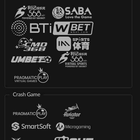
Crash Game