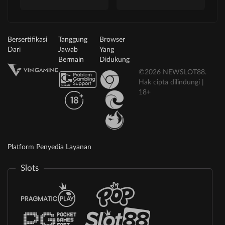
Bersertifikasi
Tanggung
Browser
Dari
Jawab
Yang
Bermain
Didukung
©2026 NEWSLOT88.
Hak cipta dilindungi |
18+
Platform Penyedia Layanan
Slots