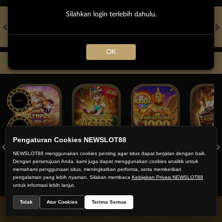
Silahkan login terlebih dahulu.
HOT GAMES
SLOTS
LIVE CASINO
RACE
TOGEL
OL
OK
Game Populer
GATES OF OLYMPUS POP
TREASURES OF AZTEC
FORTUNE GARUDA 1000
Pengaturan Cookies NEWSLOT88
NEWSLOT88 menggunakan cookies penting agar situs dapat berjalan dengan baik.
Dengan persetujuan Anda, kami juga dapat menggunakan cookies analitik untuk
memahami penggunaan situs, meningkatkan performa, serta memberikan
pengalaman yang lebih nyaman. Silakan membaca
Kebijakan Privasi NEWSLOT88
untuk informasi lebih lanjut.
Tolak
Atur Cookies
Terima Semua
WUKONG - BLACK SCATTER
MAHJONG WAYS
GATES OF OLYMPUS 1000
Beranda
Promosi
Masuk
Hub. Kami
Akun Saya