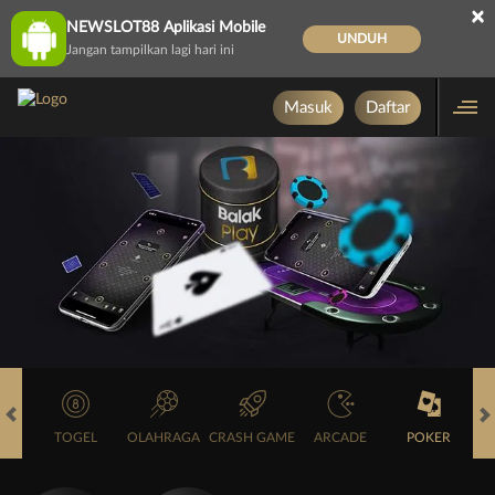
×
NEWSLOT88 Aplikasi Mobile
UNDUH
Jangan tampilkan lagi hari ini
Masuk
Daftar
E
TOGEL
OLAHRAGA
CRASH GAME
ARCADE
POKER
E