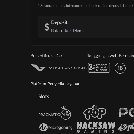
* Selama bank maintenance dan bank offline deposit dan pen
Deposit
Rata-rata 3 Menit
Bersertifikasi Dari
Tanggung Jawab Bermain
Platform Penyedia Layanan
Slots