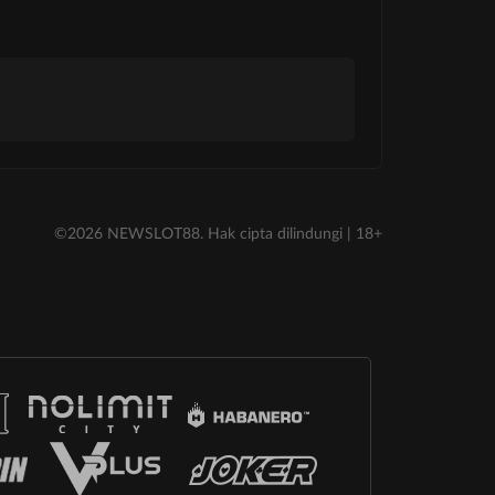
©2026 NEWSLOT88. Hak cipta dilindungi | 18+