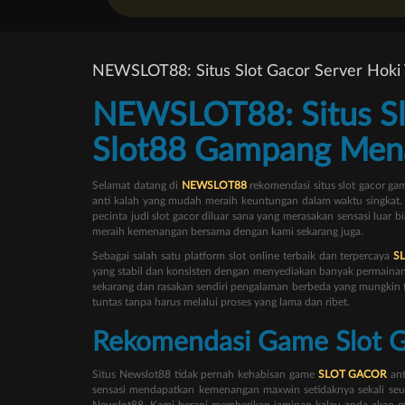
NEWSLOT88: Situs Slot Gacor Server Hoki 
NEWSLOT88: Situs Slo
Slot88 Gampang Men
Selamat datang di
NEWSLOT88
rekomendasi situs slot gacor gam
anti kalah yang mudah meraih keuntungan dalam waktu singkat. 
pecinta judi slot gacor diluar sana yang merasakan sensasi luar
meraih kemenangan bersama dengan kami sekarang juga.
Sebagai salah satu platform slot online terbaik dan terpercaya
S
yang stabil dan konsisten dengan menyediakan banyak permainan d
sekarang dan rasakan sendiri pengalaman berbeda yang mungkin t
tuntas tanpa harus melalui proses yang lama dan ribet.
Rekomendasi Game Slot G
Situs Newslot88 tidak pernah kehabisan game
SLOT GACOR
ant
sensasi mendapatkan kemenangan maxwin setidaknya sekali seumu