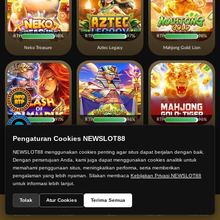
RTP
98%
RTP
97%
RTP
98%
Neko Treasure
Aztec Legacy
Mahjong Gold: Lion
RTP
97%
RTP
96%
RTP
96%
Clash of Olympus
Wonders of Giza Pyramid
Mahjong Gold: Tiger
Pengaturan Cookies NEWSLOT88
NEWSLOT88 menggunakan cookies penting agar situs dapat berjalan dengan baik.
Dengan persetujuan Anda, kami juga dapat menggunakan cookies analitik untuk
memahami penggunaan situs, meningkatkan performa, serta memberikan
pengalaman yang lebih nyaman. Silakan membaca
Kebijakan Privasi NEWSLOT88
untuk informasi lebih lanjut.
Tolak
Atur Cookies
Terima Semua
RTP
97%
RTP
96%
RTP
95%
Beranda
Promosi
Masuk
Hub. Kami
Akun Saya
Royale Ace
Wonders of Colosseum
CaiShen Mega Fortune