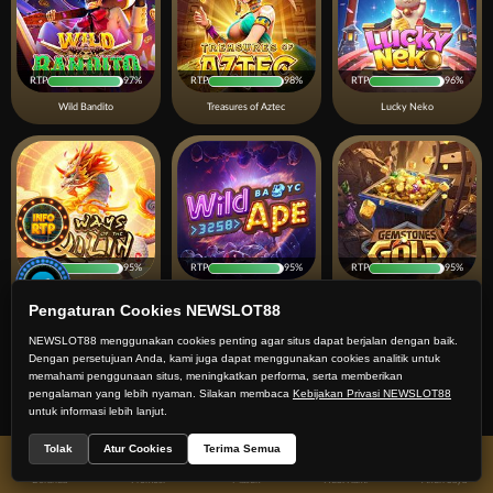
RTP
97%
RTP
98%
RTP
96%
Wild Bandito
Treasures of Aztec
Lucky Neko
RTP
95%
RTP
95%
RTP
95%
Ways of the Qilin
Wild Ape #3258
Gemstones Gold
Pengaturan Cookies NEWSLOT88
NEWSLOT88 menggunakan cookies penting agar situs dapat berjalan dengan baik.
Dengan persetujuan Anda, kami juga dapat menggunakan cookies analitik untuk
memahami penggunaan situs, meningkatkan performa, serta memberikan
pengalaman yang lebih nyaman. Silakan membaca
Kebijakan Privasi NEWSLOT88
untuk informasi lebih lanjut.
Tolak
Atur Cookies
Terima Semua
RTP
98%
RTP
96%
RTP
95%
Beranda
Promosi
Masuk
Hub. Kami
Akun Saya
Pinata Wins
Dragon Hatch
Geisha's Revenge