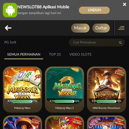
×
NEWSLOT88 Aplikasi Mobile
UNDUH
Jangan tampilkan lagi hari ini
Masuk
Daftar
PG Soft
SEMUA PERMAINAN
TOP 20
VIDEO SLOTS
RTP
97%
RTP
96%
RTP
95%
Mahjong Ways
Mahjong Ways 2
Wild Bounty Showdown