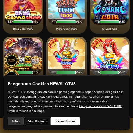
RTP
95%
RTP
RTP
Bang Gacor 1000
Pirate Quest 1000
Goyang Gaib
RTP
RTP
RTP
96%
Slot88 Mahjong Wins 3 Black Scatter
Starlight Princess 1000
Slot88 Princess
Pengaturan Cookies NEWSLOT88
NEWSLOT88 menggunakan cookies penting agar situs dapat berjalan dengan baik.
Dengan persetujuan Anda, kami juga dapat menggunakan cookies analitik untuk
memahami penggunaan situs, meningkatkan performa, serta memberikan
pengalaman yang lebih nyaman. Silakan membaca
Kebijakan Privasi NEWSLOT88
untuk informasi lebih lanjut.
Tolak
Atur Cookies
Terima Semua
RTP
RTP
RTP
95%
Beranda
Promosi
Masuk
Hub. Kami
Akun Saya
Way of Ninja
Slot88 Mahjong Wins 2
Slot88 Olympus