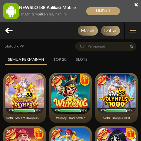
×
NEWSLOT88 Aplikasi Mobile
UNDUH
Jangan tampilkan lagi hari ini
Masuk
Daftar
Slot88 x PP
SEMUA PERMAINAN
TOP 20
SLOTS
RTP
RTP
98%
RTP
Slot88 Gates of Olympus Super Scatter
Wukong - Black Scatter
Slot88 Olympus 1000