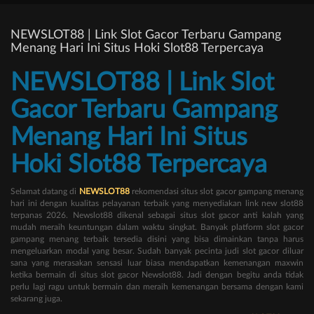
NEWSLOT88 | Link Slot Gacor Terbaru Gampang
Menang Hari Ini Situs Hoki Slot88 Terpercaya
NEWSLOT88 | Link Slot
Gacor Terbaru Gampang
Menang Hari Ini Situs
Hoki Slot88 Terpercaya
Selamat datang di
NEWSLOT88
rekomendasi situs slot gacor gampang menang
hari ini dengan kualitas pelayanan terbaik yang menyediakan link new slot88
terpanas 2026. Newslot88 dikenal sebagai situs slot gacor anti kalah yang
mudah meraih keuntungan dalam waktu singkat. Banyak platform slot gacor
gampang menang terbaik tersedia disini yang bisa dimainkan tanpa harus
mengeluarkan modal yang besar. Sudah banyak pecinta judi slot gacor diluar
sana yang merasakan sensasi luar biasa mendapatkan kemenangan maxwin
ketika bermain di situs slot gacor Newslot88. Jadi dengan begitu anda tidak
perlu lagi ragu untuk bermain dan meraih kemenangan bersama dengan kami
sekarang juga.