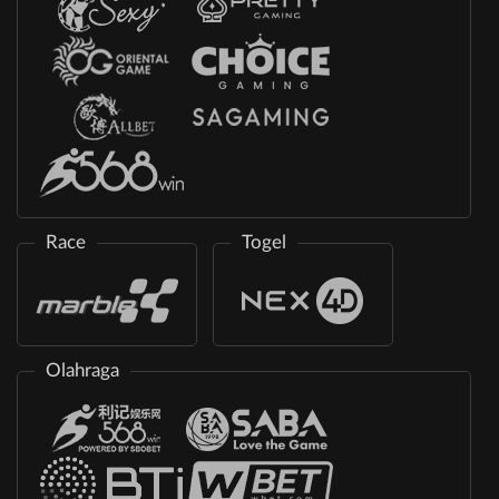
Race
Togel
Olahraga