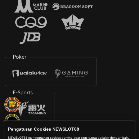
Poker
E-Sports
Sabung Ayam
Pengaturan Cookies NEWSLOT88
NEWSLOT88 menggunakan cookies penting agar situs dapat berjalan dengan baik.