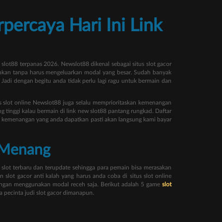
ercaya Hari Ini Link
slot88 terpanas 2026. Newslot88 dikenal sebagai situs slot gacor
ainkan tanpa harus mengeluarkan modal yang besar. Sudah banyak
 Jadi dengan begitu anda tidak perlu lagi ragu untuk bermain dan
us slot online Newslot88 juga selalu memprioritaskan kemenangan
 tinggi kalau bermain di link new slot88 pantang rungkad. Daftar
un kemenangan yang anda dapatkan pasti akan langsung kami bayar
 Menang
slot terbaru dan terupdate sehingga para pemain bisa merasakan
lot gacor anti kalah yang harus anda coba di situs slot online
ngan menggunakan modal receh saja. Berikut adalah 5 game
slot
 pecinta judi slot gacor dimanapun.