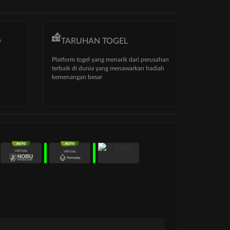
O
TARUHAN TOGEL
Platform togel yang menarik dari perusahan
terbaik di dunia yang menawarkan hadiah
kemenangan besar