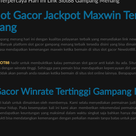
Terpercaya Hari Ini Link Slot88 Gampang Menang
t Gacor Jackpot Maxwin Terp
ang
pang menang hari ini dengan kualitas pelayanan terbaik yang menyediakan link new 
Banyak platform slot gacor gampang menang terbaik tersedia disini yang bisa dim
 biasa mendapatkan kemenangan maxwin ketika bermain di situs slot gacor Newslot88.
LOT88
hadir untuk membuktikan kalau permainan slot gacor anti kalah itu ada. Sit
engan winrate tinggi. Sehingga para pemain bisa mendapatkan kepercayaan diri yang
idak akan pernah anda rasakan ketika bermain di situs slot online lainnya. Berapap
acor Winrate Tertinggi Gampang
i kalah untuk dimainkan oleh membernya. Kami selalu menyediakan permainan judi 
r hidup. Pada kesempatan kali ini kami akan memberikan rekomendasi permainan s
mendapatkan keuntungan yang maksimal dalam waktu singkat saja bahkan hanya de
ukti bisa mendatangkan kemenangan dengan perkalian maxwin tanpa batas untuk para