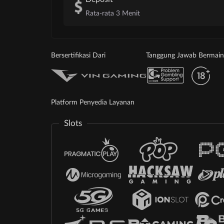
Rata-rata 3 Menit
Bersertifikasi Dari
Tanggung Jawab Bermain
Platform Penyedia Layanan
Slots