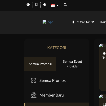
HOT GAMES
SLOTS
LIVE CASINO
RA
KATEGORI
B
Ta
Semua Event
Semua Promosi
Provider
Semua Promosi
Member Baru
L