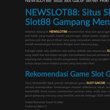
NEWSLOT88: Situs Slot Gacor Server Hoki 
NEWSLOT88: Situs Slo
Slot88 Gampang Men
Selamat datang di
NEWSLOT88
rekomendasi situs slot gacor gam
anti kalah yang mudah meraih keuntungan dalam waktu singkat. 
pecinta judi slot gacor diluar sana yang merasakan sensasi luar
meraih kemenangan bersama dengan kami sekarang juga.
Sebagai salah satu platform slot online terbaik dan terpercaya
S
yang stabil dan konsisten dengan menyediakan banyak permainan d
sekarang dan rasakan sendiri pengalaman berbeda yang mungkin t
tuntas tanpa harus melalui proses yang lama dan ribet.
Rekomendasi Game Slot G
Situs Newslot88 tidak pernah kehabisan game
SLOT GACOR
ant
sensasi mendapatkan kemenangan maxwin setidaknya sekali seumu
Newslot88. Kami berani memberikan jaminan kalau anda akan 
gacor gampang menang yang memiliki winrate tertinggi 2026 terb
Sweet Bonanza Super Scatter
Mahjong Ways 3