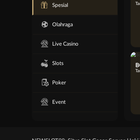
Ta
Spesial
Olahraga
Live Casino
Slots
B
Ta
Poker
Event