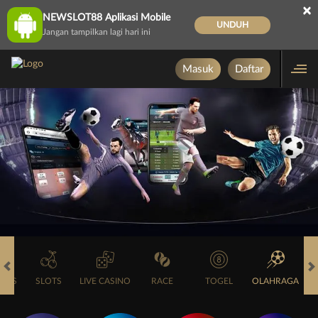
×
NEWSLOT88 Aplikasi Mobile
UNDUH
Jangan tampilkan lagi hari ini
Masuk
Daftar
MES
SLOTS
LIVE CASINO
RACE
TOGEL
OLAHRAGA
CR